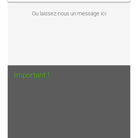
Ou laissez-nous un
message ici
Important !
Afin de garantir votre confort d'utilisation, et
être pleinement satisfait de votre achat il est
essentiel de bien choisir la taille de son vélo
électrique ainsi que son autonomie en
fonction de son utilisation réelle.
Nous sommes à votre disposition pour vous
conseiller