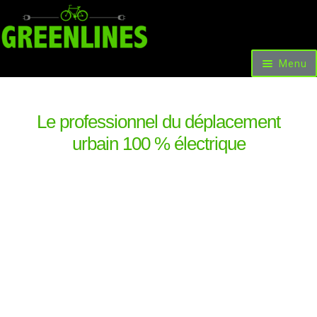
Menu
Accueil
Vélos et Voitures
Scooters & Trottinettes
Le professionnel du déplacement
Nos facilités de paiement
urbain 100 % électrique
Les occasions et promotions
Locations
Livre d’or