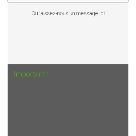
Ou laissez-nous un
message ici
Important !
Afin de garantir votre confort d'utilisation, et
être pleinement satisfait de votre achat il est
essentiel de bien choisir la taille de son vélo
électrique ainsi que son autonomie en
fonction de son utilisation réelle.
Nous sommes à votre disposition pour vous
conseiller