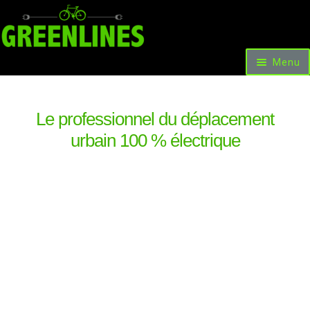
Menu
Accueil
Vélos et Voitures
Scooters & Trottinettes
Le professionnel du déplacement
Nos facilités de paiement
urbain 100 % électrique
Les occasions et promotions
Locations
Livre d’or