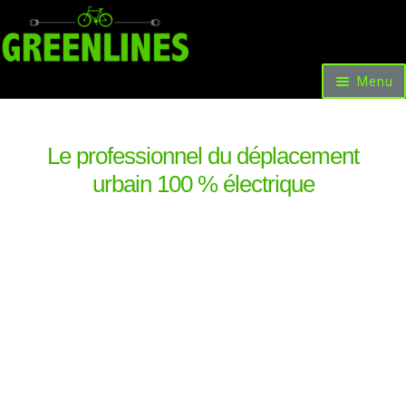
Menu
Accueil
Vélos et Voitures
Scooters & Trottinettes
Le professionnel du déplacement
Nos facilités de paiement
urbain 100 % électrique
Les occasions et promotions
Locations
Livre d’or