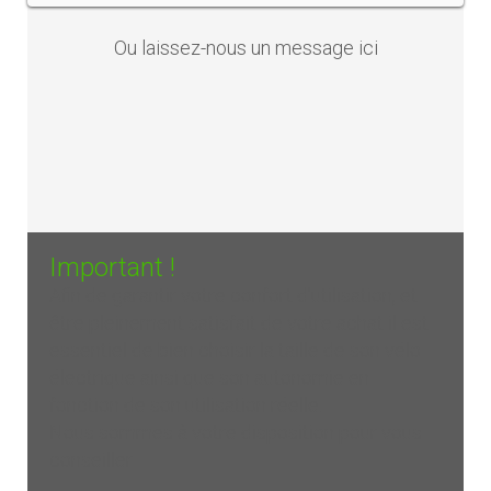
Ou laissez-nous un
message ici
Important !
Afin de garantir votre confort d'utilisation, et
être pleinement satisfait de votre achat il est
essentiel de bien choisir la taille de son vélo
électrique ainsi que son autonomie en
fonction de son utilisation réelle.
Nous sommes à votre disposition pour vous
conseiller