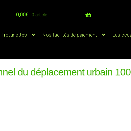
0,00
€
0 article
 Trottinettes
Nos facilités de paiement
Les occ
nnel du déplacement urbain 100