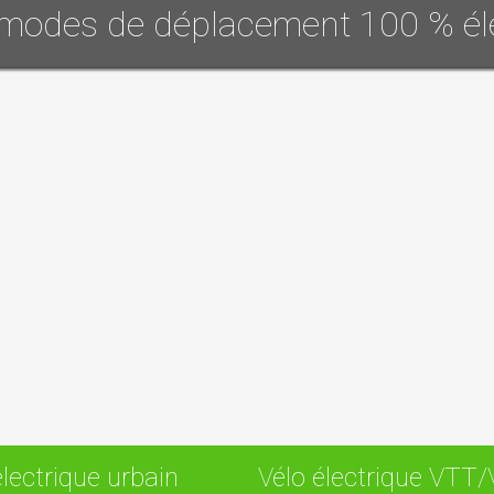
modes de déplacement 100 % él
électrique urbain
Vélo électrique VTT