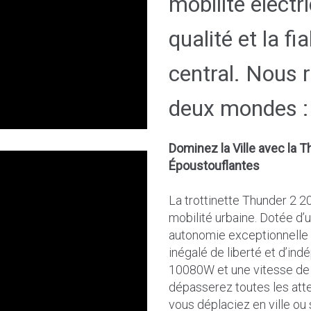
mobilité électr
qualité et la fi
central. Nous r
deux mondes :
Dominez la Ville avec la 
Époustouflantes
La trottinette Thunder 2 2
mobilité urbaine. Dotée d’
autonomie exceptionnelle d
inégalé de liberté et d’i
10080W et une vitesse de 
dépasserez toutes les att
vous déplaciez en ville ou