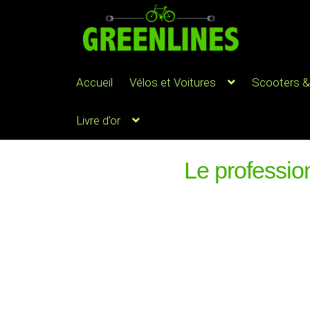
Accueil
Vélos et Voitures
Scooters &
Livre d’or
Le professio