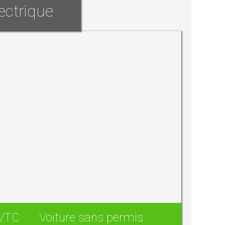
ectrique
/VTC
Voiture sans permis