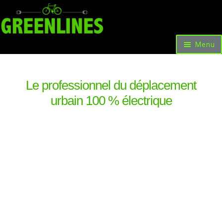
Menu
Accueil
Vélos et Voitures
Scooters & Trottinettes
Le professionnel du déplacement
Nos facilités de paiement
urbain 100 % électrique
Les occasions et promotions
Locations
Livre d’or