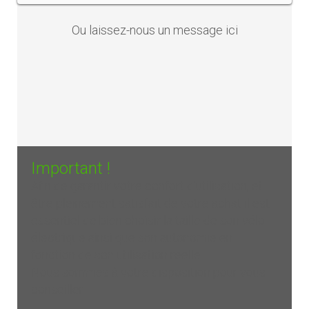
Ou laissez-nous un
message ici
Important !
Afin de garantir votre confort d'utilisation, et
être pleinement satisfait de votre achat il est
essentiel de bien choisir la taille de son vélo
électrique ainsi que son autonomie en
fonction de son utilisation réelle.
Nous sommes à votre disposition pour vous
conseiller