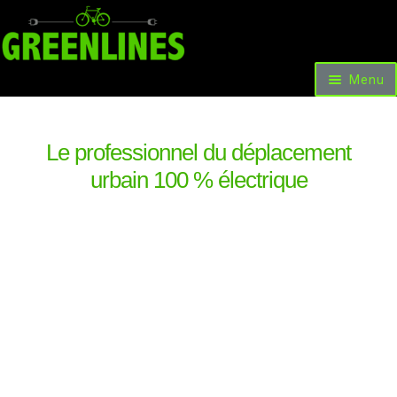
Menu
Accueil
Vélos et Voitures
Scooters & Trottinettes
Le professionnel du déplacement
Nos facilités de paiement
urbain 100 % électrique
Les occasions et promotions
Locations
Livre d’or