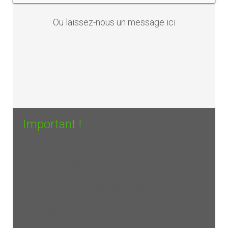
Ou laissez-nous un
message ici
Important !
Afin de garantir votre confort d'utilisation, et
être pleinement satisfait de votre achat il est
essentiel de bien choisir la taille de son vélo
électrique ainsi que son autonomie en
fonction de son utilisation réelle.
Nous sommes à votre disposition pour vous
conseiller