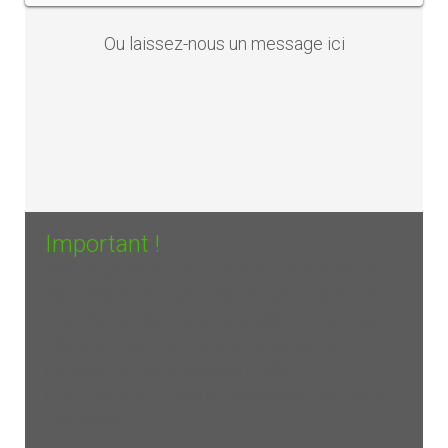
Ou laissez-nous un
message ici
Important !
Afin de garantir votre confort d'utilisation, et
être pleinement satisfait de votre achat il est
essentiel de bien choisir la taille de son vélo
électrique ainsi que son autonomie en
fonction de son utilisation réelle.
Nous sommes à votre disposition pour vous
conseiller