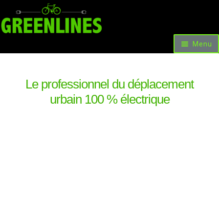
Menu
Accueil
Vélos et Voitures
Scooters & Trottinettes
Le professionnel du déplacement
Nos facilités de paiement
urbain 100 % électrique
Les occasions et promotions
Locations
Livre d’or